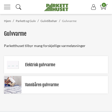
0
/
/
/
Hjem
Parkett og Gulv
Gulvtilbehør
Gulvvarme
Gulvvarme
Parketthuset tilbyr mang forskjellige varmeløsninger
Elektrisk gulvvarme
Vannbåren gulvvarme