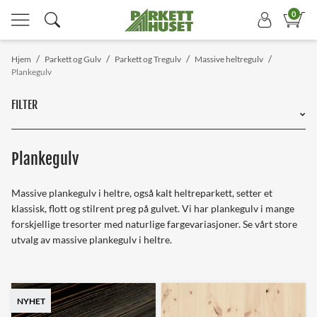
0
/
/
/
/
Hjem
Parkett og Gulv
Parkett og Tregulv
Massive heltregulv
Plankegulv
FILTER
Plankegulv
Massive plankegulv i heltre, også kalt heltreparkett, setter et
klassisk, flott og stilrent preg på gulvet. Vi har plankegulv i mange
forskjellige tresorter med naturlige fargevariasjoner. Se vårt store
utvalg av massive plankegulv i heltre.
NYHET