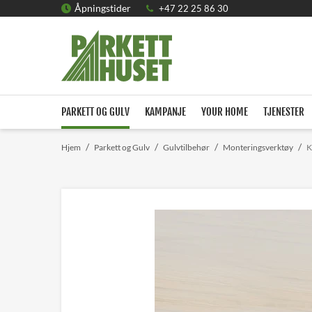
Åpningstider
+47 22 25 86 30
PARKETT OG GULV
KAMPANJE
YOUR HOME
TJENESTER
/
/
/
/
Hjem
Parkett og Gulv
Gulvtilbehør
Monteringsverktøy
K