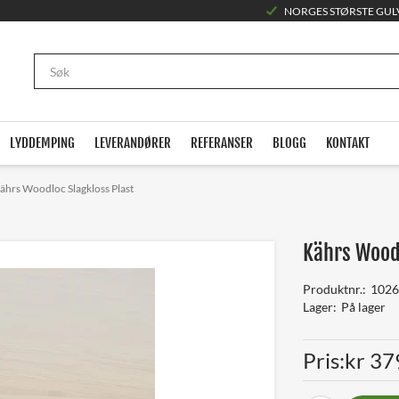
NORGES STØRSTE GUL
LYDDEMPING
LEVERANDØRER
REFERANSER
BLOGG
KONTAKT
ährs Woodloc Slagkloss Plast
Kährs Woodl
Produktnr.
1026
Lager
På lager
Pris
kr 379