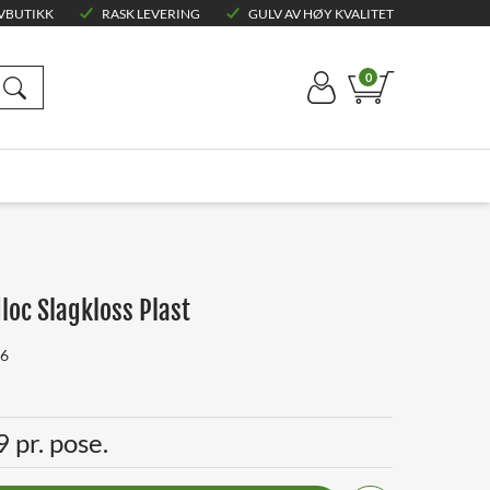
VBUTIKK
RASK LEVERING
GULV AV HØY KVALITET
0
oc Slagkloss Plast
6
 pr. pose.