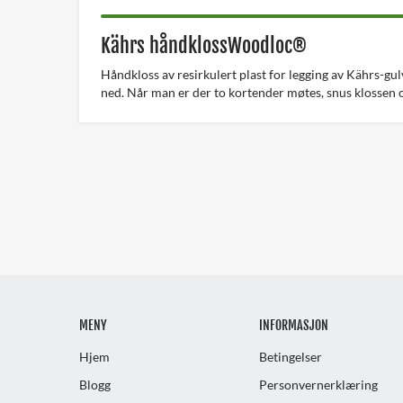
Kährs håndklossWoodloc®
Håndkloss av resirkulert plast for legging av Kährs-gu
ned. Når man er der to kortender møtes, snus klossen o
MENY
INFORMASJON
Hjem
Betingelser
Blogg
Personvernerklæring