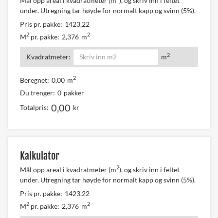
Mål opp areal i kvadratmeter (m
), og skriv inn i feltet
under. Utregning tar høyde for normalt kapp og svinn (5%).
Pris pr. pakke:
1423,22
2
2
M
pr. pakke:
2,376
m
2
Kvadratmeter:
m
2
Beregnet:
0,00
m
Du trenger:
0
pakker
0,00
Totalpris:
kr
Kalkulator
2
Mål opp areal i kvadratmeter (m
), og skriv inn i feltet
under. Utregning tar høyde for normalt kapp og svinn (5%).
Pris pr. pakke:
1423,22
2
2
M
pr. pakke:
2,376
m