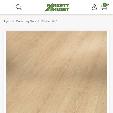
0
/
/
/
Hjem
Parkett og Gulv
Klikkvinyl