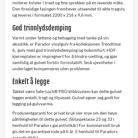
imiterer kvister i treet og fine sprekker på en levende måte.
Den firesidige fasingen fremhever utseendet til ekte tregulv,
og leveres i formatet 2200 x 216 x 9,6 mm.
God trinnlydsdemping
Varmt under føttene og behagelig med tanke på sin
akustikk, er Parador vinylgulv fra kolleksjonen Trendtime
6, gulv med god trinnlydsdemping og bokomfort. HDF-
kjerneplaten er impregnert for å hindre svelling, og gjør
samtidig at gulvet forblir formstabilt. Små ujevnheter i
underlaget kompenseres uten problemer.
Enkelt å legge
Takket være Safe-Lock® PRO klikksystem kan dette gulvet
legges enkelt, trygt og tilpasset. Gulvet egner seg godt for
legging på gulvvarme.
Produsentgaranti for privat bruk sier mye om den høye
påliteligheten til dette gulvet. (Slitasjeklasse 23 og 33 i
henhold til Paradors garantivilkår) For kommersiell bruk
gis det en garantiperiode på ti år. (i henhold til Paradors
garantivilkår)