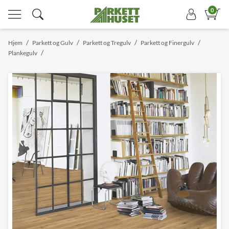
0
/
/
/
/
Hjem
Parkett og Gulv
Parkett og Tregulv
Parkett og Finergulv
/
Plankegulv