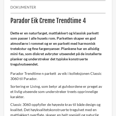
DOKUMENTER
Parador Eik Creme Trendtime 4
Dette er en naturfarget, mattlakkert og klassisk parkett
som passer i alle husets rom. Parketten skaper en god
atmosfære i rommet og er en parkett med harmonisk
tretekstur og fine fargenyanser. Plankene har en allsidig
mini-fas, som diskret avbryter utseendet på de installerte
planker og understreker det typiske konstruerte
tregulvutseendet.
Parador Trendtime n parkett av eik i kolleksjonen Classic
3060 til Parador.
Sortering er Living, som betyr at gulvbordene er preget av
et livlig utseende som understreker treets opprinnelige
karakter.
Classic 3060 oppfyller de høyeste krav til både design og
kvalitet. Det høykvalitetskonstruerte tregulvet med en
mattlakkert overflate, skaper en helt spesiell og naturlig