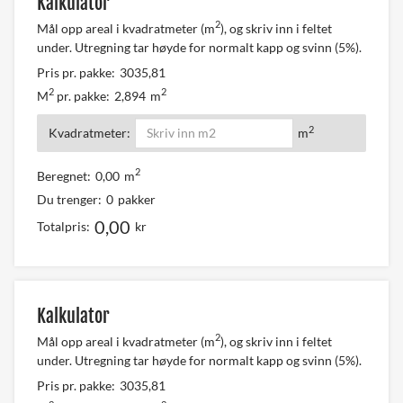
Kalkulator
2
Mål opp areal i kvadratmeter (m
), og skriv inn i feltet
under. Utregning tar høyde for normalt kapp og svinn (5%).
Pris pr. pakke:
3035,81
2
2
M
pr. pakke:
2,894
m
2
Kvadratmeter:
m
2
Beregnet:
0,00
m
Du trenger:
0
pakker
0,00
Totalpris:
kr
Kalkulator
2
Mål opp areal i kvadratmeter (m
), og skriv inn i feltet
under. Utregning tar høyde for normalt kapp og svinn (5%).
Pris pr. pakke:
3035,81