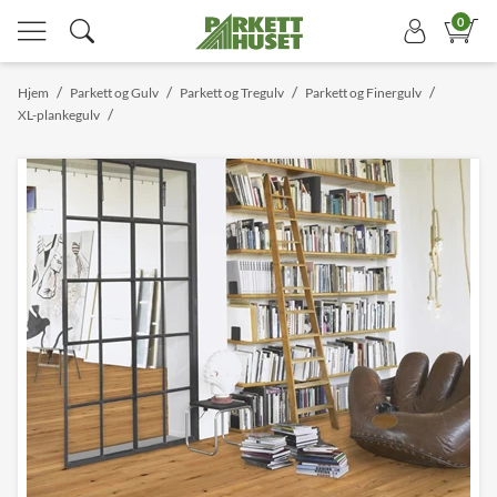
0
/
/
/
/
Hjem
Parkett og Gulv
Parkett og Tregulv
Parkett og Finergulv
/
XL-plankegulv