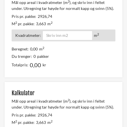
2
Mål opp areal i kvadratmeter (m
), og skriv inn i feltet
under. Utregning tar høyde for normalt kapp og svinn (5%).
Pris pr. pakke:
2926,74
2
2
M
pr. pakke:
3,663
m
2
Kvadratmeter:
m
2
Beregnet:
0,00
m
Du trenger:
0
pakker
0,00
Totalpris:
kr
Kalkulator
2
Mål opp areal i kvadratmeter (m
), og skriv inn i feltet
under. Utregning tar høyde for normalt kapp og svinn (5%).
Pris pr. pakke:
2926,74
2
2
M
pr. pakke:
3,663
m