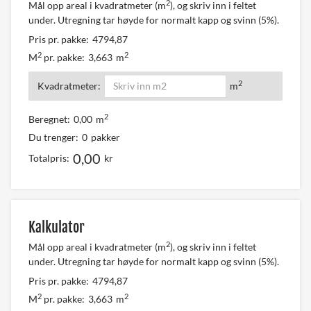
2
Mål opp areal i kvadratmeter (m
), og skriv inn i feltet
under. Utregning tar høyde for normalt kapp og svinn (5%).
Pris pr. pakke:
4794,87
2
2
M
pr. pakke:
3,663
m
2
Kvadratmeter:
m
2
Beregnet:
0,00
m
Du trenger:
0
pakker
0,00
Totalpris:
kr
Kalkulator
2
Mål opp areal i kvadratmeter (m
), og skriv inn i feltet
under. Utregning tar høyde for normalt kapp og svinn (5%).
Pris pr. pakke:
4794,87
2
2
M
pr. pakke:
3,663
m