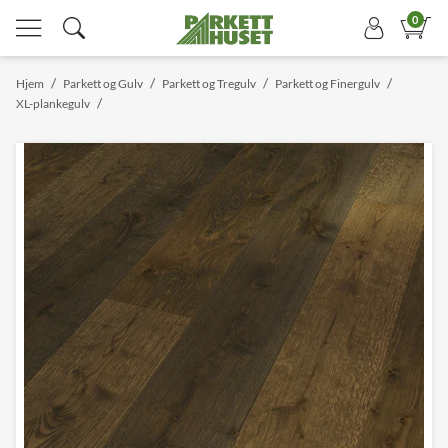
0
/
/
/
/
Hjem
Parkett og Gulv
Parkett og Tregulv
Parkett og Finergulv
/
XL-plankegulv