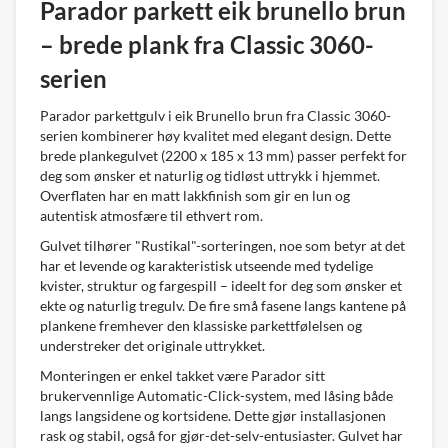
Parador parkett eik brunello brun
– brede plank fra Classic 3060-
serien
Parador parkettgulv i eik Brunello brun fra Classic 3060-
serien kombinerer høy kvalitet med elegant design. Dette
brede plankegulvet (2200 x 185 x 13 mm) passer perfekt for
deg som ønsker et naturlig og tidløst uttrykk i hjemmet.
Overflaten har en matt lakkfinish som gir en lun og
autentisk atmosfære til ethvert rom.
Gulvet tilhører "Rustikal"-sorteringen, noe som betyr at det
har et levende og karakteristisk utseende med tydelige
kvister, struktur og fargespill – ideelt for deg som ønsker et
ekte og naturlig tregulv. De fire små fasene langs kantene på
plankene fremhever den klassiske parkettfølelsen og
understreker det originale uttrykket.
Monteringen er enkel takket være Parador sitt
brukervennlige Automatic-Click-system, med låsing både
langs langsidene og kortsidene. Dette gjør installasjonen
rask og stabil, også for gjør-det-selv-entusiaster. Gulvet har