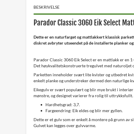
BESKRIVELSE
Parador Classic 3060 Eik Select Mat
Dette er en naturfarget og mattlakkert klassisk parket
diskret avbryter utseendet på de installerte planker o
Parador Classic 3060 Eik Select er en mattlakk er en 1-s
Det høykvalitetskonstruerte tregulvet med naturoljet o
Parketten inneholder svært lite kvister og utbedret kv
enkelt planke og understreker dermed den naturlige kval
Eikegulv er svært populært og blir mye brukt i interiø
mønstre, og designet varierer fra rolig til uttrykksfull
Hardhetsgrad: 3,7.
Fargeendring: Eik eldes og blir mer gyllen.
Dette er et gulv som er enkelt å montere på grunn av s
Gulvet kan legges over gulvvarme.