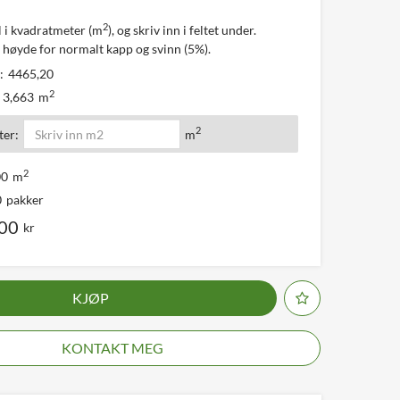
2
l i kvadratmeter (m
), og skriv inn i feltet under.
 høyde for normalt kapp og svinn (5%).
:
4465,20
2
3,663
m
2
er:
m
2
00
m
0
pakker
,00
kr
KJØP
KONTAKT MEG