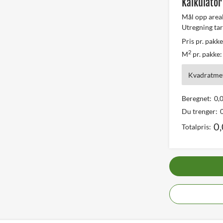
Kalkulator
Mål opp area
Utregning tar
Pris pr. pakke
2
M
pr. pakke:
Kvadratmet
Beregnet:
0,
Du trenger:
0
Totalpris: