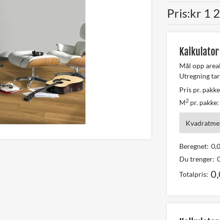
Pris
kr 1 2
Kalkulator
Mål opp area
Utregning tar
Pris pr. pakke
2
M
pr. pakke:
Kvadratmet
Beregnet:
0,
Du trenger:
0
Totalpris: