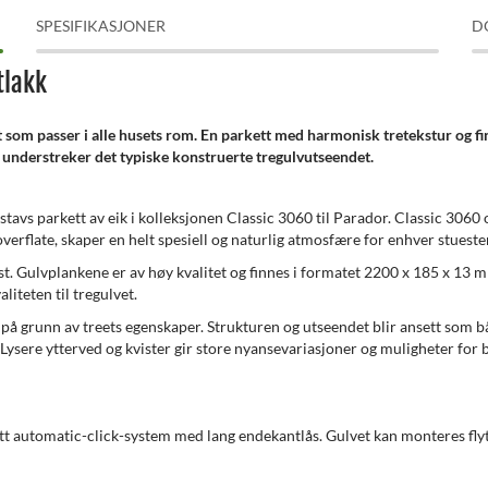
SPESIFIKASJONER
D
tlakk
t som passer i alle husets rom. En parkett med harmonisk tretekstur og fi
g understreker det typiske konstruerte tregulvutseendet.
tavs parkett av eik i kolleksjonen Classic 3060 til Parador. Classic 3060 o
verflate, skaper en helt spesiell og naturlig atmosfære for enhver stuest
ist. Gulvplankene er av høy kvalitet og finnes i formatet 2200 x 185 x 13
iteten til tregulvet.
r på grunn av treets egenskaper. Strukturen og utseendet blir ansett som 
t. Lysere ytterved og kvister gir store nyansevariasjoner og muligheter for 
itt automatic-click-system med lang endekantlås. Gulvet kan monteres fly