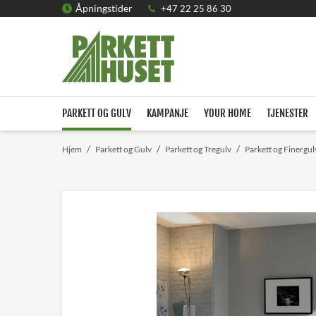
Åpningstider
+47 22 25 86 30
PARKETT OG GULV
KAMPANJE
YOUR HOME
TJENESTER
/
/
/
Hjem
Parkett og Gulv
Parkett og Tregulv
Parkett og Finergul