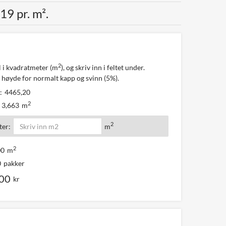
19 pr. m².
2
l i kvadratmeter (m
), og skriv inn i feltet under.
 høyde for normalt kapp og svinn (5%).
:
4465,20
2
3,663
m
2
er:
m
2
00
m
0
pakker
,00
kr