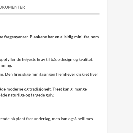
OKUMENTER
ne fargenyanser. Plankene har en allsidig mini-fas, som
ppfyller de høyeste krav til både design og kvalitet.
emning.
 mm. Den firesidige minifasingen fremhever diskret hver
både moderne og tradisjonelt. Treet kan gi mange
både naturlige og fargede gulv.
tende på plant fast underlag, men kan også hellimes.