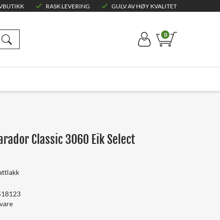
VBUTIKK
RASK LEVERING
GULV AV HØY KVALITET
0
arador Classic 3060 Eik Select
ttlakk
518123
svare