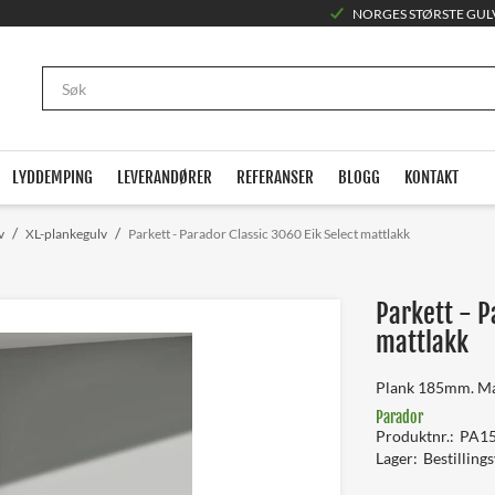
NORGES STØRSTE GUL
LYDDEMPING
LEVERANDØRER
REFERANSER
BLOGG
KONTAKT
/
/
v
XL-plankegulv
Parkett - Parador Classic 3060 Eik Select mattlakk
Parkett - P
mattlakk
Plank 185mm. Ma
Parador
Produktnr.
PA1
Lager
Bestilling