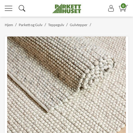
0
/
/
/
/
Hjem
Parkett og Gulv
Teppegulv
Gulvtepper