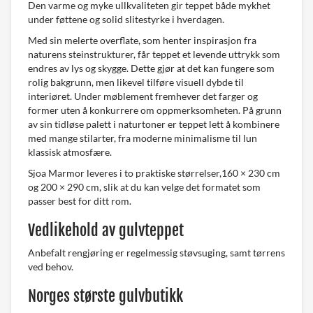
Den varme og myke ullkvaliteten gir teppet både mykhet
under føttene og solid slitestyrke i hverdagen.
Med sin melerte overflate, som henter inspirasjon fra
naturens steinstrukturer, får teppet et levende uttrykk som
endres av lys og skygge. Dette gjør at det kan fungere som
rolig bakgrunn, men likevel tilføre visuell dybde til
interiøret. Under møblement fremhever det farger og
former uten å konkurrere om oppmerksomheten. På grunn
av sin tidløse palett i naturtoner er teppet lett å kombinere
med mange stilarter, fra moderne minimalisme til lun
klassisk atmosfære.
Sjoa Marmor leveres i to praktiske størrelser,160 × 230 cm
og 200 × 290 cm, slik at du kan velge det formatet som
passer best for ditt rom.
Vedlikehold av gulvteppet
Anbefalt rengjøring er regelmessig støvsuging, samt tørrens
ved behov.
Norges største gulvbutikk