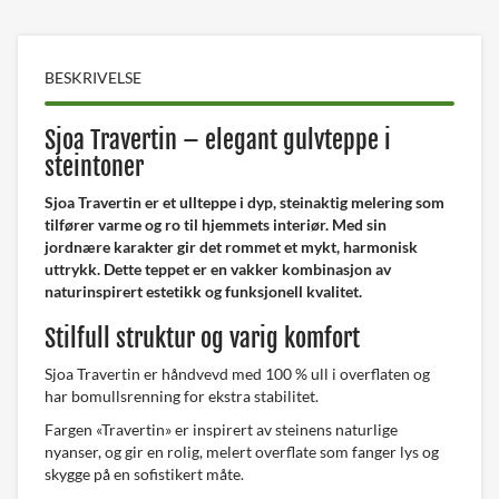
BESKRIVELSE
Sjoa Travertin – elegant gulvteppe i
steintoner
Sjoa Travertin er et ullteppe i dyp, steinaktig melering som
tilfører varme og ro til hjemmets interiør. Med sin
jordnære karakter gir det rommet et mykt, harmonisk
uttrykk. Dette teppet er en vakker kombinasjon av
naturinspirert estetikk og funksjonell kvalitet.
Stilfull struktur og varig komfort
Sjoa Travertin er håndvevd med 100 % ull i overflaten og
har bomullsrenning for ekstra stabilitet.
Fargen «Travertin» er inspirert av steinens naturlige
nyanser, og gir en rolig, melert overflate som fanger lys og
skygge på en sofistikert måte.