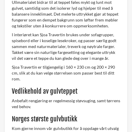
Ullmaterialet bidrar til at teppet føles mykt og lunt mot
gulvet, samtidig som det isolerer lyd og hjelper til med å
balansere inneklimaet. Det melerte uttrykket gjør at teppet
fungerer som en dempet bakgrunn som løfter frem møbler
og tekstiler uten å konkurrere om oppmerksomheten.
I interiøret kan Sjoa Travertin brukes under sofagrupper,
spisebord eller i koselige lesekroker, og passer særlig godt
sammen med naturmaterialer, treverk og nøytrale farger.
Takket være sin naturlige fargesetting og elegante uttrykk
vil det være et teppe du kan glede deg over i mange år.
Sjoa Travertin er tilgjengelig i 160 × 230 cm og 200 × 290
cm, slik at du kan velge størrelsen som passer best til ditt
rom.
Vedlikehold av gulvteppet
Anbefalt rengjøring er regelmessig støvsuging, samt tørrens
ved behov.
Norges største gulvbutikk
Kom gjerne innom vår gulvbutikk for å oppdage vårt utvalg