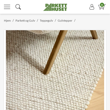
0
/
/
/
/
Hjem
Parkett og Gulv
Teppegulv
Gulvtepper