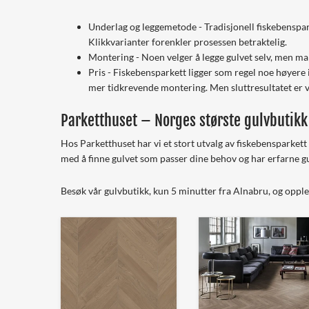
Underlag og leggemetode - Tradisjonell fiskebenspark
Klikkvarianter forenkler prosessen betraktelig.
Montering - Noen velger å legge gulvet selv, men mang
Pris - Fiskebensparkett ligger som regel noe høyere
mer tidkrevende montering. Men sluttresultatet er v
Parketthuset – Norges største gulvbutikk
Hos Parketthuset har vi et stort utvalg av fiskebensparkett i
med å finne gulvet som passer dine behov og har erfarne g
Besøk vår gulvbutikk, kun 5 minutter fra Alnabru, og opplev