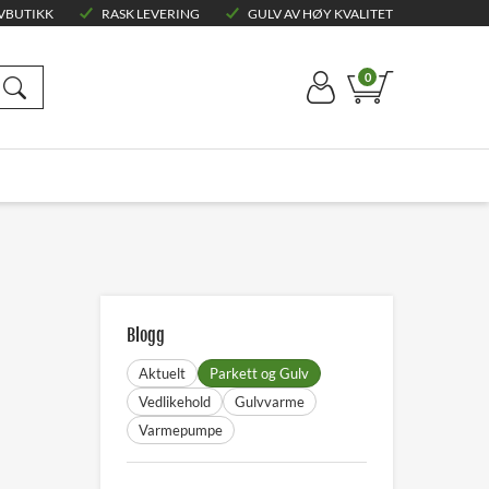
VBUTIKK
RASK LEVERING
GULV AV HØY KVALITET
0
Blogg
Aktuelt
Parkett og Gulv
Vedlikehold
Gulvvarme
Varmepumpe