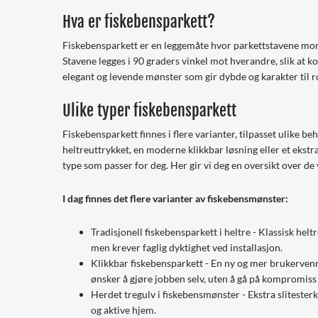
Hva er fiskebensparkett?
Fiskebensparkett er en leggemåte hvor parkettstavene mon
Stavene legges i 90 graders vinkel mot hverandre, slik at k
elegant og levende mønster som gir dybde og karakter til 
Ulike typer fiskebensparkett
Fiskebensparkett finnes i flere varianter, tilpasset ulike 
heltreuttrykket, en moderne klikkbar løsning eller et ekstr
type som passer for deg. Her gir vi deg en oversikt over de
I dag finnes det flere varianter av fiskebensmønster:
Tradisjonell fiskebensparkett i heltre - Klassisk helt
men krever faglig dyktighet ved installasjon.
Klikkbar fiskebensparkett - En ny og mer brukervenn
ønsker å gjøre jobben selv, uten å gå på kompromis
Herdet tregulv i fiskebensmønster - Ekstra slitesterk
og aktive hjem.