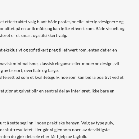
 et ettertraktet valg blant både profesjonelle interiørdesignere og
nalitet på en unik måte, og kan løfte ethvert rom. Både visuelt og
ret er et smart og stilsikkert valg.
 eksklusivt og sofistikert preg til ethvert rom, enten det er en
inavisk minimalisme, klassisk eleganse eller moderne design, vil
 av tresort, overflate og farge.
fte sett på som et kvalitetsgulv, noe som kan bidra positivt ved et
gjør at gulvet blir en sentral del av interiøret, ikke bare en
rt å sette seg inn i noen praktiske hensyn. Valg av type gulv,
for sluttresultatet. Her går vi gjennom noen av de viktigste
nten du gjør det selv eller får hjelp av fagfolk.