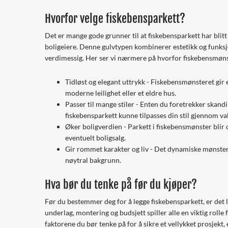
Hvorfor velge fiskebensparkett?
Det er mange gode grunner til at fiskebensparkett har blitt
boligeiere. Denne gulvtypen kombinerer estetikk og funksjo
verdimessig. Her ser vi nærmere på hvorfor fiskebensmønste
Tidløst og elegant uttrykk - Fiskebensmønsteret gir et
moderne leilighet eller et eldre hus.
Passer til mange stiler - Enten du foretrekker skand
fiskebensparkett kunne tilpasses din stil gjennom valg
Øker boligverdien - Parkett i fiskebensmønster blir o
eventuelt boligsalg.
Gir rommet karakter og liv - Det dynamiske mønsteret 
nøytral bakgrunn.
Hva bør du tenke på før du kjøper?
Før du bestemmer deg for å legge fiskebensparkett, er det lu
underlag, montering og budsjett spiller alle en viktig rolle 
faktorene du bør tenke på for å sikre et vellykket prosjekt, e