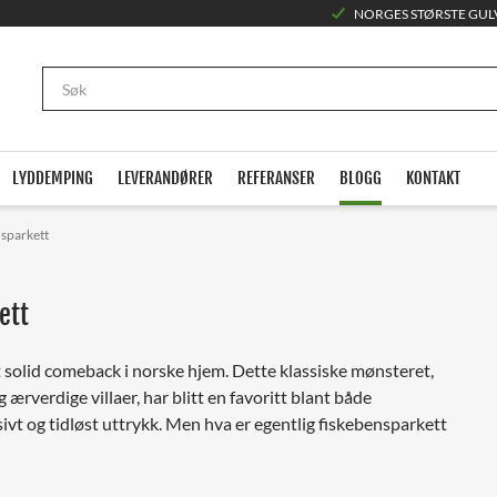
NORGES STØRSTE GUL
LYDDEMPING
LEVERANDØRER
REFERANSER
BLOGG
KONTAKT
nsparkett
ett
et solid comeback i norske hjem. Dette klassiske mønsteret,
ærverdige villaer, har blitt en favoritt blant både
ivt og tidløst uttrykk. Men hva er egentlig fiskebensparkett