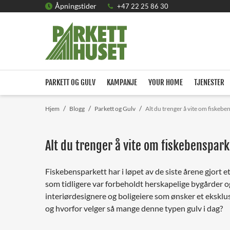
Åpningstider
+47 22 25 86 30
PARKETT OG GULV
KAMPANJE
YOUR HOME
TJENESTER
/
/
/
Hjem
Blogg
Parkett og Gulv
Alt du trenger å vite om fiskebe
Alt du trenger å vite om fiskebenspark
Fiskebensparkett har i løpet av de siste årene gjort 
som tidligere var forbeholdt herskapelige bygårder og 
interiørdesignere og boligeiere som ønsker et eksklus
og hvorfor velger så mange denne typen gulv i dag?