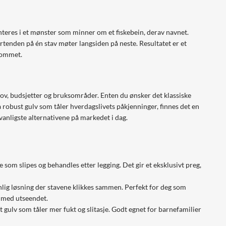
teres i et mønster som minner om et fiskebein, derav navnet.
ortenden på én stav møter langsiden på neste. Resultatet er et
rommet.
behov, budsjetter og bruksområder. Enten du ønsker det klassiske
a robust gulv som tåler hverdagslivets påkjenninger, finnes det en
 vanligste alternativene på markedet i dag.
re som slipes og behandles etter legging. Det gir et eksklusivt preg,
lig løsning der stavene klikkes sammen. Perfekt for deg som
s med utseendet.
t gulv som tåler mer fukt og slitasje. Godt egnet for barnefamilier